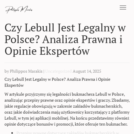
Toggl
navig
Czy Lebull Jest Legalny w
Polsce? Analiza Prawna i
Opinie Ekspertów
by Philippos Marakis |
Uncategorized
August 14, 2025
Czy Lebull Jest Legalny w Polsce? Analiza Prawna i Opinie
Ekspertów
W artykule przyjrzymy się legalności bukmachera Lebull w Polsce,
analizując przepisy prawne oraz opinie ekspertów i graczy. Zbadamy,
jakie regulacje obowiązują w zakresie zakładów bukmacherskich,
oraz jakie doświadczenia mają użytkownicy korzystający z platformy
Lebull, w tym jej aplikacji mobilnej. Na końcu przedstawimy również
opinie dotyczące bonusów i promocji, które oferuje ten bukmacher.
Przepisy prawne dotyczące zakładów bukmacherskich w