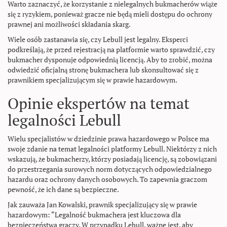
Warto zaznaczyć, że korzystanie z nielegalnych bukmacherów wiąże
się z ryzykiem, ponieważ gracze nie będą mieli dostępu do ochrony
prawnej ani możliwości składania skarg.
Wiele osób zastanawia się, czy Lebull jest legalny. Eksperci
podkreślają, że przed rejestracją na platformie warto sprawdzić, czy
bukmacher dysponuje odpowiednią licencją. Aby to zrobić, można
odwiedzić oficjalną stronę bukmachera lub skonsultować się z
prawnikiem specjalizującym się w prawie hazardowym.
Opinie ekspertów na temat
legalności Lebull
Wielu specjalistów w dziedzinie prawa hazardowego w Polsce ma
swoje zdanie na temat legalności platformy Lebull. Niektórzy z nich
wskazują, że bukmacherzy, którzy posiadają licencję, są zobowiązani
do przestrzegania surowych norm dotyczących odpowiedzialnego
hazardu oraz ochrony danych osobowych. To zapewnia graczom
pewność, że ich dane są bezpieczne.
Jak zauważa Jan Kowalski, prawnik specjalizujący się w prawie
hazardowym: “Legalność bukmachera jest kluczowa dla
bezpieczeństwa graczy. W przypadku Lebull, ważne jest, aby