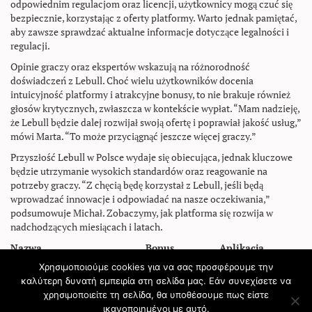
odpowiednim regulacjom oraz licencji, użytkownicy mogą czuć się
bezpiecznie, korzystając z oferty platformy. Warto jednak pamiętać,
aby zawsze sprawdzać aktualne informacje dotyczące legalności i
regulacji.
Opinie graczy oraz ekspertów wskazują na różnorodność
doświadczeń z Lebull. Choć wielu użytkowników docenia
intuicyjność platformy i atrakcyjne bonusy, to nie brakuje również
głosów krytycznych, zwłaszcza w kontekście wypłat. “Mam nadzieję,
że Lebull będzie dalej rozwijał swoją ofertę i poprawiał jakość usług,”
mówi Marta. “To może przyciągnąć jeszcze więcej graczy.”
Przyszłość Lebull w Polsce wydaje się obiecująca, jednak kluczowe
będzie utrzymanie wysokich standardów oraz reagowanie na
potrzeby graczy. “Z chęcią będę korzystał z Lebull, jeśli będą
wprowadzać innowacje i odpowiadać na nasze oczekiwania,”
podsumowuje Michał. Zobaczymy, jak platforma się rozwija w
nadchodzących miesiącach i latach.
Nazwa
Bonus
Aplikacja
Legalność
Bukmachera
Powitalny
Mobilna
Χρησιμοποιούμε cookies για να σας προσφέρουμε την
Lebull
Tak
Do 1000 PLN
Tak
καλύτερη δυνατή εμπειρία στη σελίδα μας. Εάν συνεχίσετε να
Inny Bukmacher
Tak
Do 500 PLN
Tak
χρησιμοποιείτε τη σελίδα, θα υποθέσουμε πως είστε
ικανοποιημένοι με αυτό.