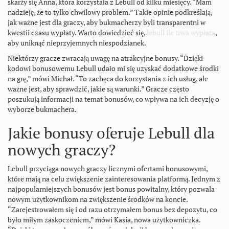
skarży się Anna, która korzystała z Lebull od kilku miesięcy. “Mam
nadzieję, że to tylko chwilowy problem.” Takie opinie podkreślają,
jak ważne jest dla graczy, aby bukmacherzy byli transparentni w
kwestii czasu wypłaty. Warto dowiedzieć się,
lebull ile trwa wypłata
,
aby uniknąć nieprzyjemnych niespodzianek.
Niektórzy gracze zwracają uwagę na atrakcyjne bonusy. “Dzięki
kodowi bonusowemu Lebull udało mi się uzyskać dodatkowe środki
na grę,” mówi Michał. “To zachęca do korzystania z ich usług, ale
ważne jest, aby sprawdzić, jakie są warunki.” Gracze często
poszukują informacji na temat bonusów, co wpływa na ich decyzję o
wyborze bukmachera.
Jakie bonusy oferuje Lebull dla
nowych graczy?
Lebull przyciąga nowych graczy licznymi ofertami bonusowymi,
które mają na celu zwiększenie zainteresowania platformą. Jednym z
najpopularniejszych bonusów jest bonus powitalny, który pozwala
nowym użytkownikom na zwiększenie środków na koncie.
“Zarejestrowałem się i od razu otrzymałem bonus bez depozytu, co
było miłym zaskoczeniem,” mówi Kasia, nowa użytkowniczka.